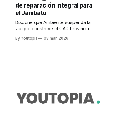
de reparación integral para
el Jambato
Dispone que Ambiente suspenda la
vía que construye el GAD Provincial
de Cotopaxi y da un plazo para
By Youtopia
08 mar. 2026
crear el área protegida del sapito en
Angamarca