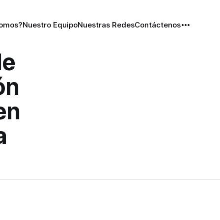
Somos?
Nuestro Equipo
Nuestras Redes
Contáctenos
de
ón
en
a