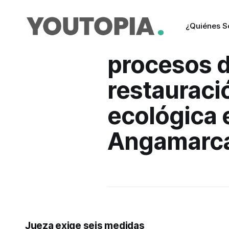
¿Quiénes 
procesos 
restauraci
ecológica 
Angamarc
Jueza exige seis medidas