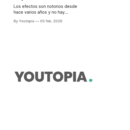
Los efectos son notorios desde
hace varios años y no hay
soluciones de fondo. Se abre la
By Youtopia
05 feb. 2026
posibilidad de buscar salidas con
base en la sentencia de 2022 de la
Corte Constitucional.