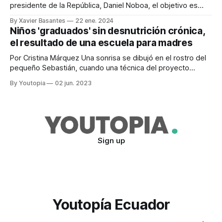
presidente de la República, Daniel Noboa, el objetivo es
reducir el Índice de Desnutrición Crónica Infantil (DCI), en un
By Xavier Basantes
22 ene. 2024
punto adicional a la cifra vigente. Así lo comentó la
Niños 'graduados' sin desnutrición crónica,
secretaria Técnica de Ecuador Crece Sin Desnutrición
el resultado de una escuela para madres
Infantil, María José Pinto. “La meta es reducir
Por Cristina Márquez Una sonrisa se dibujó en el rostro del
pequeño Sebastián, cuando una técnica del proyecto
Madres Guía le colocó una muceta con la frase “Libre de
By Youtopia
02 jun. 2023
desnutrición crónica infantil“. El pequeño, oriundo de
Cebadas, una parroquia de Guamote, cumplió su primer año
de edad con el peso
Sign up
Youtopía Ecuador