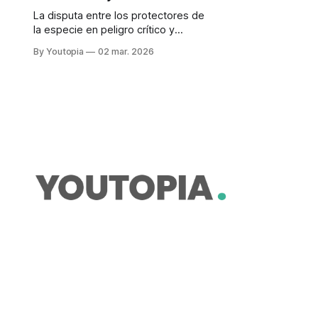
La disputa entre los protectores de
la especie en peligro crítico y
quienes defienden una vía necesaria
By Youtopia
02 mar. 2026
para Angamarca no cesa. ¿Qué falló
en la negociación?