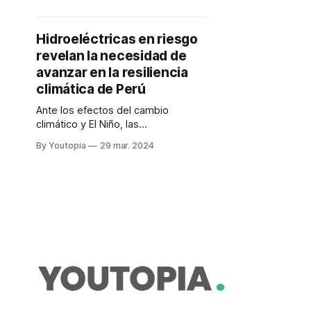
Hidroeléctricas en riesgo
revelan la necesidad de
avanzar en la resiliencia
climática de Perú
Ante los efectos del cambio
climático y El Niño, las
hidroeléctricas enfrentan desafíos
By Youtopia
29 mar. 2024
operacionales en Perú. La escasez
de lluvias ha disminuido
drásticamente la capacidad de los
embalses, obligando a tomar
medidas extremas, como la quema
de diésel para mantener el
suministro energético. Esto no solo
retrasa la transición energética,