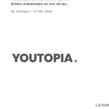
límites ambientales en ríos de las
tres provincias. El Gobierno dispuso
By Youtopia
03 feb. 2026
la suspensión de actividades
mineras.
La nue