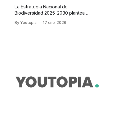
La Estrategia Nacional de
Biodiversidad 2025–2030 plantea 23
metas obligatorias. El objetivo es
By Youtopia
17 ene. 2026
conservar y restaurar los
ecosistemas del país.