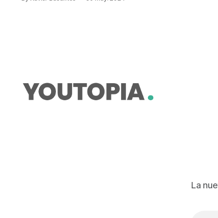
de fertilizantes y pesticidas. El uso
de fertilizantes aumentó 2,3 veces
entre 2000 y 2018, al pasar de
164.400 a 374.400 toneladas, muy
por encima de los aumentos
La nue