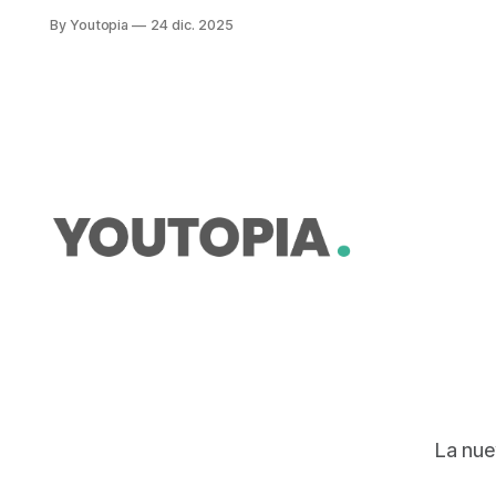
academia, junto a la Armada y ONG,
By Youtopia
24 dic. 2025
entre otras. Se centra en la pesca
sostenible.
La nue