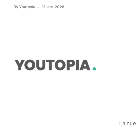
recreativo y cultural de la capital del
By Youtopia
31 ene. 2026
cantón Pastaza. La torre del mirador
ya fue concesionada.
La nue