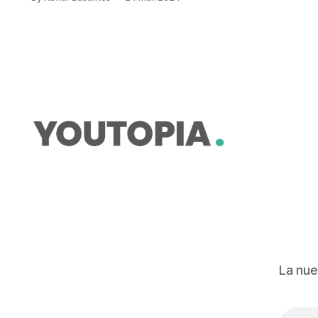
infantes de las familias recicladoras,
que habitan allí. Entre los efectos de
habitar cerca de estos sitios consta
el bajo peso al nacer de los infantes
y el menor tamaño de ellos,
La nue