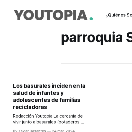
¿Quiénes S
parroquia 
Los basurales inciden en la
salud de infantes y
adolescentes de familias
recicladoras
Redacción Youtopía La cercanía de
vivir junto a basurales (botaderos o
vertederos) incide en la salud de los
By Xavier Basantes
24 mar. 2024