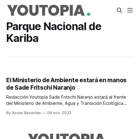
Parque Nacional de
Kariba
El Ministerio de Ambiente estará en manos
de Sade Fritschi Naranjo
Redacción Youtopía Sade Fritschi Naranjo estará al frente
del Ministerio de Ambiente, Agua y Transición Ecológica
(Maate), durante el gobierno de Daniel Noboa Azín. La
By Xavier Basantes
09 nov. 2023
funcionaria, de 26 años y oriunda del Archipiélago de
Galápagos, contribuyó a establecer el primer sistema de
reciclaje para la Isla Isabela. Este proyecto, denominado