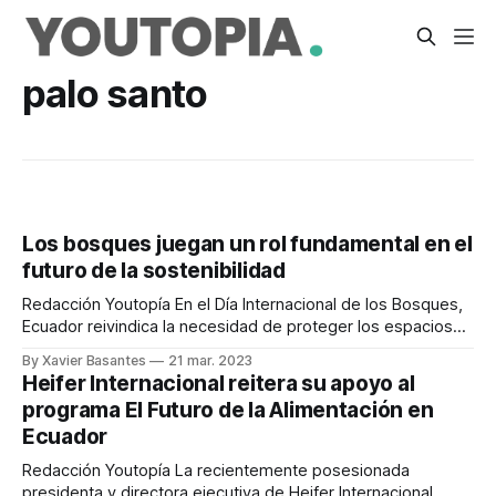
palo santo
Los bosques juegan un rol fundamental en el
futuro de la sostenibilidad
Redacción Youtopía En el Día Internacional de los Bosques,
Ecuador reivindica la necesidad de proteger los espacios
destinados a esta riqueza natural. La importancia de los
By Xavier Basantes
21 mar. 2023
bosques radica en que contribuye a mejorar los medios de
Heifer Internacional reitera su apoyo al
subsistencia de las personas. Además, permite
programa El Futuro de la Alimentación en
contrarrestar los impactos del cambio climático y detener
Ecuador
Redacción Youtopía La recientemente posesionada
presidenta y directora ejecutiva de Heifer Internacional,