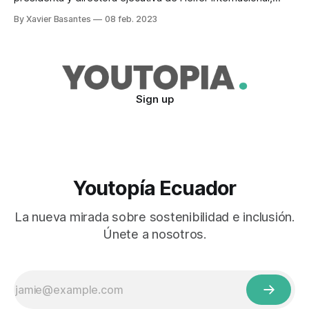
Surita Sandosham, visitó Ecuador del 23 de enero al 5 de
By Xavier Basantes
08 feb. 2023
febrero de 2023. Durante ese lapso recorrió los proyectos
que ejecuta la Fundación Heifer Ecuador, en las provincias
de Santa Elena y Azuay, bajo el paraguas de
Sign up
Youtopía Ecuador
La nueva mirada sobre sostenibilidad e inclusión.
Únete a nosotros.