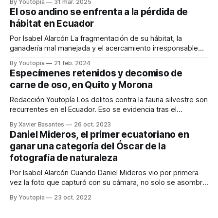
By Youtopia
31 mar. 2025
El oso andino se enfrenta a la pérdida de
hábitat en Ecuador
Por Isabel Alarcón La fragmentación de su hábitat, la
ganadería mal manejada y el acercamiento irresponsable
de las personas son tres actividades que están poniendo
By Youtopia
21 feb. 2024
en riesgo al oso andino o de anteojos. Mientras las zonas
Especímenes retenidos y decomiso de
pobladas se expanden hacia los bosques, el hogar de
carne de oso, en Quito y Morona
estos animales se reduce y
Redacción Youtopía Los delitos contra la fauna silvestre son
recurrentes en el Ecuador. Eso se evidencia tras el
desarrollo de operativos durante la última semana en los
By Xavier Basantes
26 oct. 2023
cantones de Quito y Morona. El 24 de octubre, en el sur de
Daniel Mideros, el primer ecuatoriano en
Quito, se efectuó una acción de este tipo y se
ganar una categoría del Óscar de la
fotografía de naturaleza
Por Isabel Alarcón Cuando Daniel Mideros vio por primera
vez la foto que capturó con su cámara, no solo se asombró
por la presencia de un oso andino, sino por el paisaje que lo
By Youtopia
23 oct. 2022
rodea. La ganadería, la zona urbana y las industrias ahora
ocupan el espacio que en el