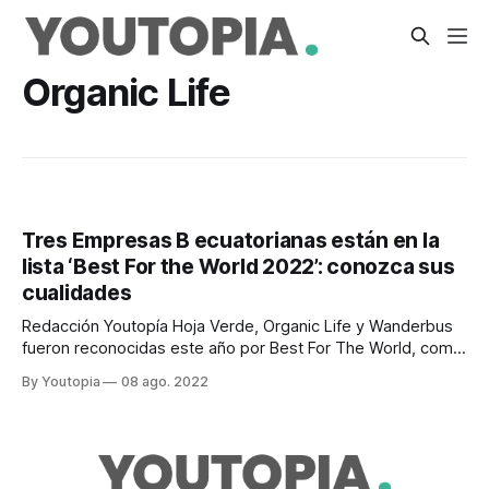
Organic Life
Tres Empresas B ecuatorianas están en la
lista ‘Best For the World 2022’: conozca sus
cualidades
Redacción Youtopía Hoja Verde, Organic Life y Wanderbus
fueron reconocidas este año por Best For The World, como
parte de las empresas que están logrando mayor impacto
By Youtopia
08 ago. 2022
positivo a nivel mundial. La distinción reconoce aspectos
como la relación con la comunidad, con los clientes, con el
medio ambiente, la gobernanza