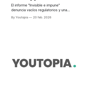
El informe "Invisible e impune"
denuncia vacíos regulatorios y una
presión récord. Ecuador es parte de
By Youtopia
20 feb. 2026
Calamasur, que exige trazabilidad y
evidencia científica.