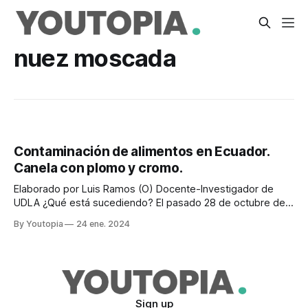
nuez moscada
Contaminación de alimentos en Ecuador.
Canela con plomo y cromo.
Elaborado por Luis Ramos (O) Docente-Investigador de
UDLA ¿Qué está sucediendo? El pasado 28 de octubre de
2023, The Food and Drugs Administration (FDA) comunicó
By Youtopia
24 ene. 2024
sobre cuatro casos de intoxicación de niños en EE.UU.,
debido al consumo de un alimento con base en manzana y
canela, con alto
Sign up