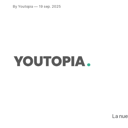
Quito (PACQ) 2025. Se promueven
By Youtopia
19 sep. 2025
29 líneas de acción en siete
sectores.
La nue