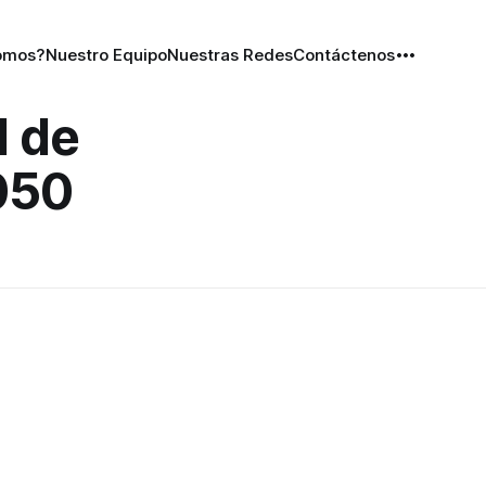
omos?
Nuestro Equipo
Nuestras Redes
Contáctenos
d de
050