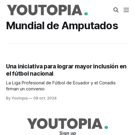
Mundial de Amputados
Una iniciativa para lograr mayor inclusión en
el fútbol nacional
La Liga Profesional de Fútbol de Ecuador y el Conadis
firman un convenio
By Youtopia
08 oct. 2024
Sign up