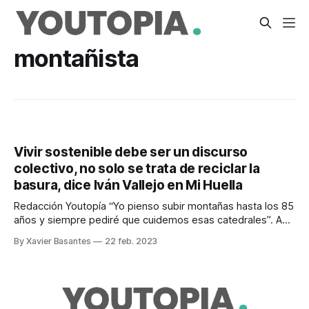
montañista
Vivir sostenible debe ser un discurso
colectivo, no solo se trata de reciclar la
basura, dice Iván Vallejo en Mi Huella
Redacción Youtopía “Yo pienso subir montañas hasta los 85
años y siempre pediré que cuidemos esas catedrales”. Así
describe Iván Vallejo (Ambato, 1959) su pasión por el
By Xavier Basantes
22 feb. 2023
cuidado de la naturaleza. Además, describe cómo, para la
preservación de la biodiversidad, se requiere el
compromiso de todos. Iván Vallejo es el