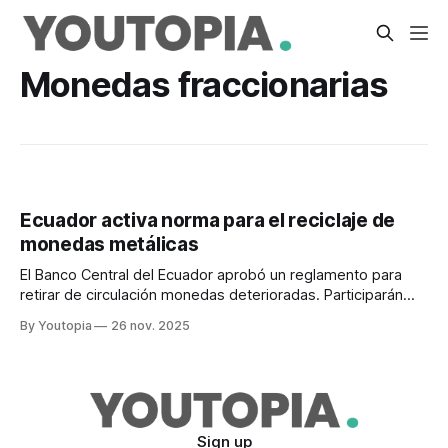
Monedas fraccionarias
Ecuador activa norma para el reciclaje de
monedas metálicas
El Banco Central del Ecuador aprobó un reglamento para
retirar de circulación monedas deterioradas. Participarán
gestores ambientales certificados.
By Youtopia
26 nov. 2025
Sign up