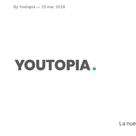
manglares y restaurar 2.600
By Youtopia
25 mar. 2026
hectáreas en cinco años, con
beneficios sociales y ambientales.
La nue