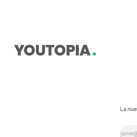
La nue