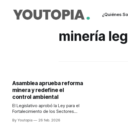
¿Quiénes S
minería leg
Asamblea aprueba reforma
minera y redefine el
control ambiental
El Legislativo aprobó la Ley para el
Fortalecimiento de los Sectores
Estratégicos de Minería y Energía. El
By Youtopia
26 feb. 2026
texto final excluyó el artículo 29.