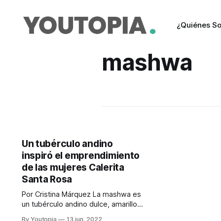
¿Quiénes S
mashwa
Un tubérculo andino
inspiró el emprendimiento
de las mujeres Calerita
Santa Rosa
Por Cristina Márquez La mashwa es
un tubérculo andino dulce, amarillo,
de forma cónica, que hace unos
By Youtopia
13 jun. 2022