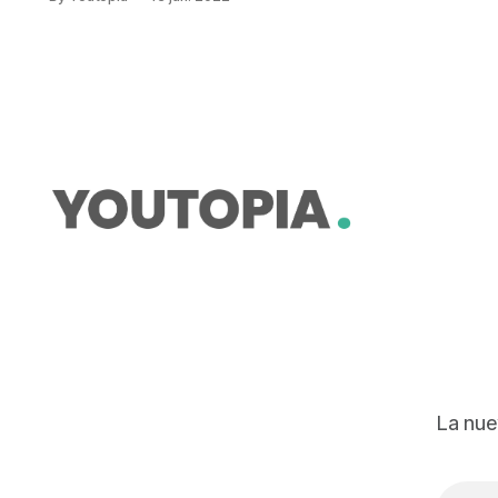
cinco años estuvo cerca de
desaparecer porque ya nadie quería
sembrarlo. Las mujeres de la
comunidad indígena Calerita Santa
Rosa, ubicada en las faldas del
Chimborazo, en la parroquia San
Juan, trabajan para
La nue