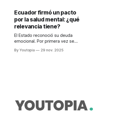
Ecuador firmó un pacto
por la salud mental: ¿qué
relevancia tiene?
El Estado reconoció su deuda
emocional. Por primera vez se
señala que cuidar la mente es cuidar
By Youtopia
29 nov. 2025
el desarrollo y que debe trazarse
una política pública.