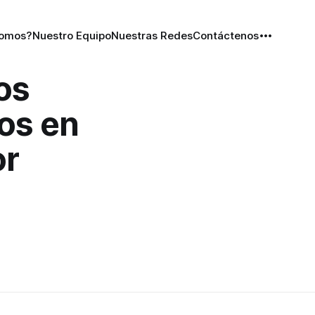
Somos?
Nuestro Equipo
Nuestras Redes
Contáctenos
os
ios en
or