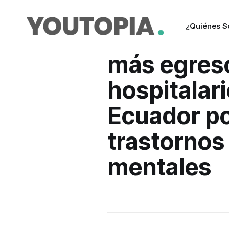
¿Quiénes 
más egres
hospitalar
Ecuador p
trastornos
mentales