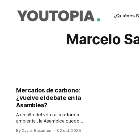
¿Quiénes 
Marcelo S
Mercados de carbono:
¿vuelve el debate en la
Asamblea?
A un año del veto a la reforma
ambiental, la Asamblea puede
retomar el tema. Expertos alertan
By Xavier Basantes
02 oct. 2025
que Ecuador no debe quedar fuera