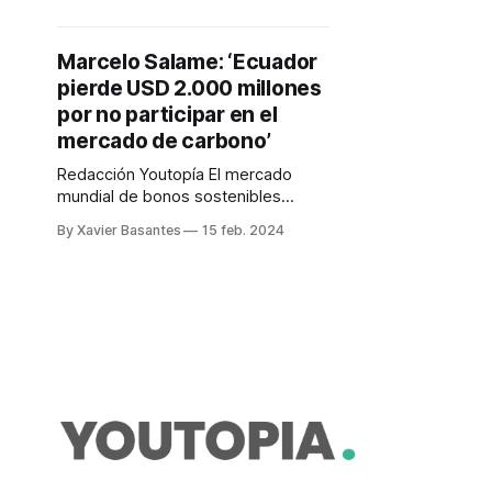
del mercado mundial.
Marcelo Salame: ‘Ecuador
pierde USD 2.000 millones
por no participar en el
mercado de carbono’
Redacción Youtopía El mercado
mundial de bonos sostenibles
mueve miles de millones de
By Xavier Basantes
15 feb. 2024
dólares. La agencia Bloomberg
reportó que, en enero, las ventas
globales de bonos vinculados a la
sostenibilidad alcanzaron la cifra de
USD 149,5 mil millones. Con ese
volumen de operaciones, el mes
anterior “se convirtió en