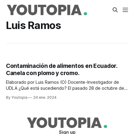
Luis Ramos
Contaminación de alimentos en Ecuador.
Canela con plomo y cromo.
Elaborado por Luis Ramos (O) Docente-Investigador de
UDLA ¿Qué está sucediendo? El pasado 28 de octubre de
2023, The Food and Drugs Administration (FDA) comunicó
By Youtopia
24 ene. 2024
sobre cuatro casos de intoxicación de niños en EE.UU.,
debido al consumo de un alimento con base en manzana y
canela, con alto
Sign up