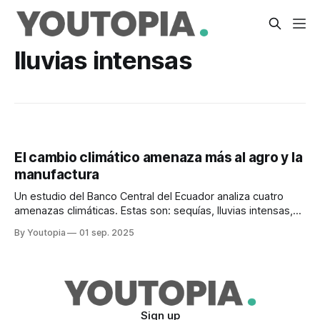
lluvias intensas
El cambio climático amenaza más al agro y la
manufactura
Un estudio del Banco Central del Ecuador analiza cuatro
amenazas climáticas. Estas son: sequías, lluvias intensas,
olas de calor y heladas.
By Youtopia
01 sep. 2025
Sign up