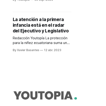
corriendo
La atención a la primera
infancia está en el radar
del Ejecutivo y Legislativo
Redacción Youtopía La protección
para la niñez ecuatoriana suma una
nueva iniciativa legal de la mano del
By Xavier Basantes
12 abr. 2023
Ejecutivo y de organizaciones de la
sociedad civil. Este 11 de abril de
2023, el Gobierno presentó el
anteproyecto de Ley Orgánica de la
Primera Infancia, que busca
garantizar el bienestar de menores