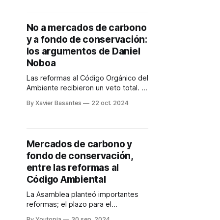
Gobierno aplicó vetos parcial y total,
respectivamente.
No a mercados de carbono
y a fondo de conservación:
los argumentos de Daniel
Noboa
Las reformas al Código Orgánico del
Ambiente recibieron un veto total. El
Presidente alude a aspectos de
By Xavier Basantes
22 oct. 2024
forma y de fondo y a
inconstitucionalidades.
Mercados de carbono y
fondo de conservación,
entre las reformas al
Código Ambiental
La Asamblea planteó importantes
reformas; el plazo para el
pronunciamiento del Ejecutivo está
By Youtopia
30 sep. 2024