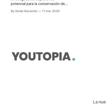
potencial para la conservación de
ecosistemas, la agricultura
By Xavier Basantes
11 mar. 2026
sostenible, la biotecnología y la
medicina. Quito será sede de un
Congreso regional.
La nue