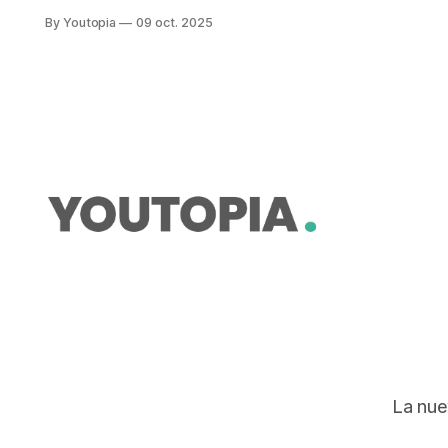
hectáreas. Un informe técnico alerta
By Youtopia
09 oct. 2025
sobre los riesgos de la minería en
esta zona.
La nue