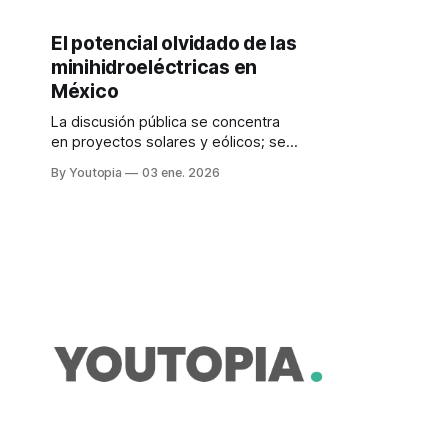
El potencial olvidado de las
minihidroeléctricas en
México
La discusión pública se concentra
en proyectos solares y eólicos; se
han dejado de lado opciones que no
By Youtopia
03 ene. 2026
modifican significativamente los
ecosistemas