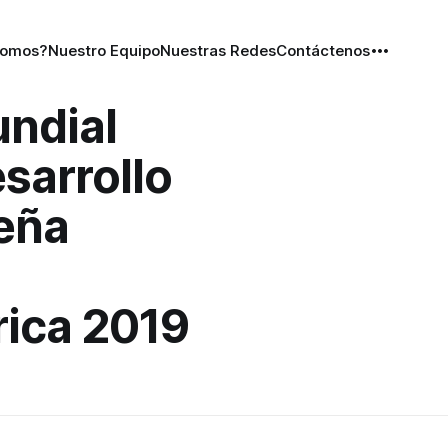
Somos?
Nuestro Equipo
Nuestras Redes
Contáctenos
ndial
esarrollo
eña
rica 2019