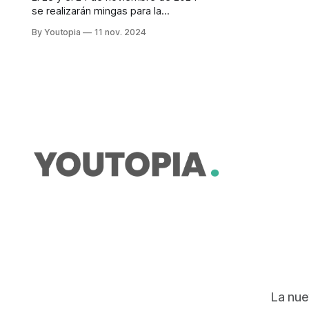
se realizarán mingas para la
intervención de 1.015 de 1.963
By Youtopia
11 nov. 2024
hectáreas incendiadas
La nue