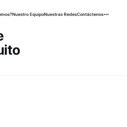
omos?
Nuestro Equipo
Nuestras Redes
Contáctenos
e
ito