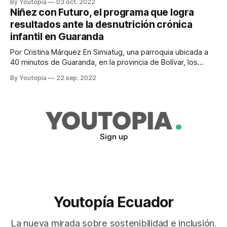
By Youtopia
03 oct. 2022
uno de los poblados más pequeños de la provincia de
Niñez con Futuro, el programa que logra
Bolívar. Es la parroquia más próspera. Allí funcionan ocho
resultados ante la desnutrición crónica
empresas asociativas que generan alrededor
infantil en Guaranda
Por Cristina Márquez En Simiatug, una parroquia ubicada a
40 minutos de Guaranda, en la provincia de Bolívar, los
niños y niñas que asisten a las tres escuelas de ese
By Youtopia
22 sep. 2022
poblado tienen talla baja. Las autoridades de la parroquia
cuentan que la gente cree que es normal y que muchos
Sign up
Youtopía Ecuador
La nueva mirada sobre sostenibilidad e inclusión.