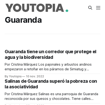
Guaranda
Guaranda tiene un corredor que protege el
agua y la biodiversidad
Por Cristina Márquez Los pajonales y arbustos andinos
empezaron a retoñar en los páramos de Simiatug y
Quinllunga, dos poblados de Guaranda, en Bolívar. En esa
By Youtopia
10 nov. 2022
provincia se creó un corredor biológico para la preservación
Salinas de Guaranda superó la pobreza con
del ecosistema y del agua. Más de 4.551 hectáreas en las
la asociatividad
parroquias de San
Por Cristina Márquez Salinas es una parroquia de Guaranda
reconocida por sus quesos y chocolates. Tiene calles
empedradas, casas con fachadas coloridas y pese a ser