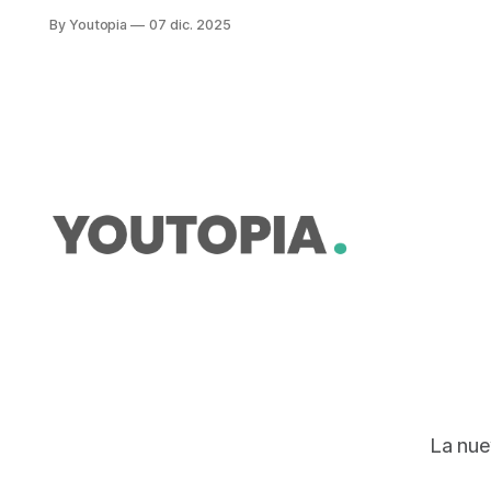
industria tiene que avanzar sin una
By Youtopia
07 dic. 2025
demanda consolidada ni la
infraestructura suficiente.
La nue