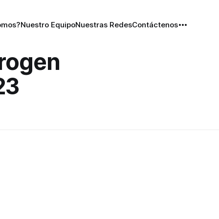
omos?
Nuestro Equipo
Nuestras Redes
Contáctenos
drogen
23