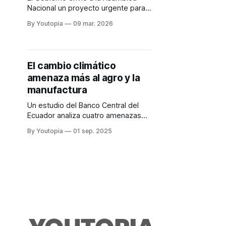
Nacional un proyecto urgente para
impulsar vivienda social, reducir el
By Youtopia
09 mar. 2026
déficit habitacional y afrontar
riesgos climáticos.
El cambio climático
amenaza más al agro y la
manufactura
Un estudio del Banco Central del
Ecuador analiza cuatro amenazas
climáticas. Estas son: sequías,
By Youtopia
01 sep. 2025
lluvias intensas, olas de calor y
heladas.