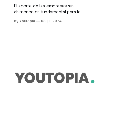
El aporte de las empresas sin
chimenea es fundamental para la
sostenibilidad del planeta. Así lo
By Youtopia
08 jul. 2024
destaca David Edery, gerente de
Exportación de Servicios de
Promperú. Por Redacción Youtopía
El comercio de servicios, sobre
todo digitales, ha sido un motor
importante del crecimiento de la
economía mundial en la última