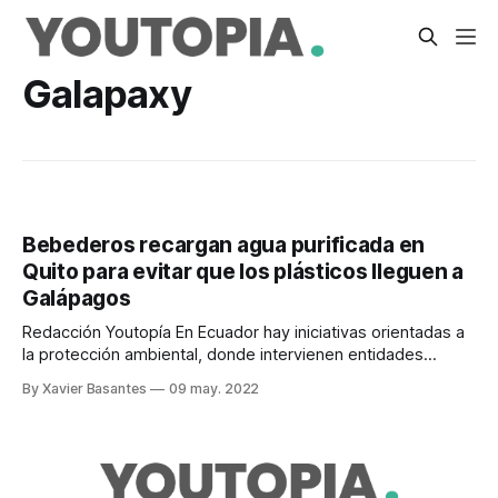
Galapaxy
Bebederos recargan agua purificada en
Quito para evitar que los plásticos lleguen a
Galápagos
Redacción Youtopía En Ecuador hay iniciativas orientadas a
la protección ambiental, donde intervienen entidades
privadas y públicas. Fundación Circular, Ichthion y Mitad del
By Xavier Basantes
09 may. 2022
Mundo Ciudad Sostenible, con el auspicio de TikTok,
acaban de realizar el lanzamiento de Galapaxy en Quito. Se
trata de una marca enfocada en la protección ambiental.