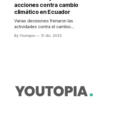
acciones contra cambio
climático en Ecuador
Varias decisiones frenaron las
actividades contra el cambio
climático y a favor de los
By Youtopia
31 dic. 2025
ecosistemas. Una de ellas fue la
fusión de Ambiente con Energía.