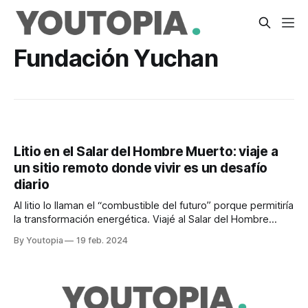
Fundación Yuchan
Litio en el Salar del Hombre Muerto: viaje a
un sitio remoto donde vivir es un desafío
diario
Al litio lo llaman el “combustible del futuro” porque permitiría
la transformación energética. Viajé al Salar del Hombre
Muerto, en Catamarca, Argentina, donde está la fuente de
By Youtopia
19 feb. 2024
salmuera de litio más pura. ¿Cómo es este lugar?; ¿cuán
sustentable es la forma de extraer litio?; ¿y cómo su
obtención afecta a