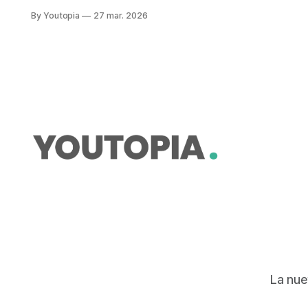
de Riesgos. Se habla de un enfoque
By Youtopia
27 mar. 2026
preventivo para reducir riesgos para
la población.
La nue