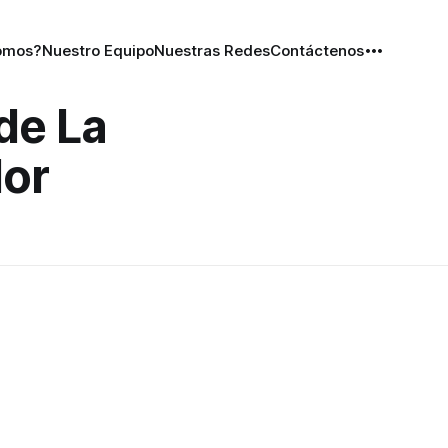
omos?
Nuestro Equipo
Nuestras Redes
Contáctenos
de La
dor