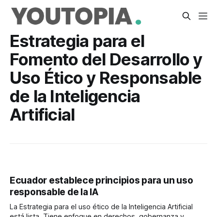
Estrategia para el
Fomento del Desarrollo y
Uso Ético y Responsable
de la Inteligencia
Artificial
Ecuador establece principios para un uso
responsable de la IA
La Estrategia para el uso ético de la Inteligencia Artificial
está lista. Tiene enfoque en derechos, gobernanza y