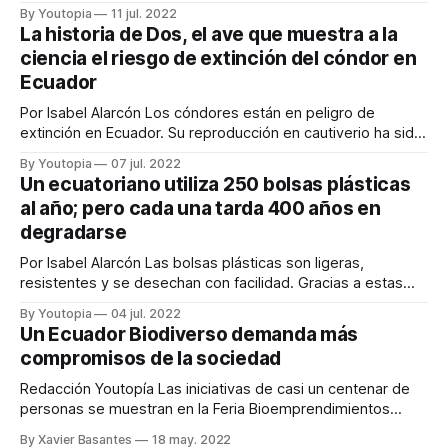
Chimborazo, albergan una diversidad de fauna que atrae
By Youtopia
11 jul. 2022
cada año a miles de turistas. Junto a la laguna hay un
La historia de Dos, el ave que muestra a la
bosque nativo protegido por las comunidades del sector,
ciencia el riesgo de extinción del cóndor en
que está
Ecuador
Por Isabel Alarcón Los cóndores están en peligro de
extinción en Ecuador. Su reproducción en cautiverio ha sido
demasiado complicada, lo que ha creado una ventana de 10
By Youtopia
07 jul. 2022
años para tratar de salvar la especie. Dos tiene entre 50 y
Un ecuatoriano utiliza 250 bolsas plásticas
60 años, y nunca pudo encontrar una pareja y más
al año; pero cada una tarda 400 años en
degradarse
Por Isabel Alarcón Las bolsas plásticas son ligeras,
resistentes y se desechan con facilidad. Gracias a estas
características, no solo se han convertido en parte de
By Youtopia
04 jul. 2022
nuestras actividades diarias, sino que también contaminan
Un Ecuador Biodiverso demanda más
los mares, se acumulan en el estómago de los animales e
compromisos de la sociedad
ingresan al organismo de los humanos.
Redacción Youtopía Las iniciativas de casi un centenar de
personas se muestran en la Feria Bioemprendimientos
instalada en la planta baja del edificio de la Flacso, en Quito,
By Xavier Basantes
18 may. 2022