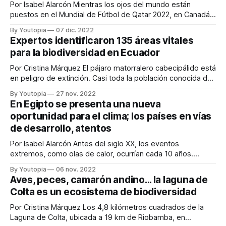
Por Isabel Alarcón Mientras los ojos del mundo están
puestos en el Mundial de Fútbol de Qatar 2022, en Canadá
se jugará el futuro de la vida en este planeta. Desde el 7 al
By Youtopia
07 dic. 2022
19 de diciembre del 2022 se lleva a cabo la 15 Conferencia
Expertos identificaron 135 áreas vitales
de Naciones Unidas sobre
para la biodiversidad en Ecuador
Por Cristina Márquez El pájaro matorralero cabecipálido está
en peligro de extinción. Casi toda la población conocida de
esta ave, endémica de los Andes del Ecuador, vive en el
By Youtopia
27 nov. 2022
bosque nublado de Yunguilla, en Pichincha. Los expertos en
En Egipto se presenta una nueva
aves determinaron que esa zona es un área clave para la
oportunidad para el clima; los países en vías
biodiversidad
de desarrollo, atentos
Por Isabel Alarcón Antes del siglo XX, los eventos
extremos, como olas de calor, ocurrían cada 10 años.
Ahora, son tres veces más frecuentes y fuertes. Por otro
By Youtopia
06 nov. 2022
lado, las poblaciones de aves, anfibios, reptiles y peces en
Aves, peces, camarón andino... la laguna de
el mundo han disminuido en un 69%. Estas son algunas de
Colta es un ecosistema de biodiversidad
las
Por Cristina Márquez Los 4,8 kilómetros cuadrados de la
Laguna de Colta, ubicada a 19 km de Riobamba, en