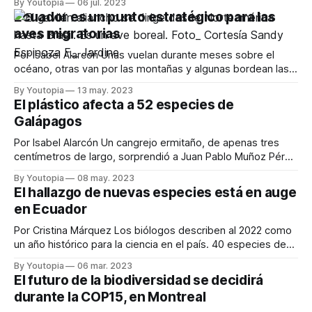
By Youtopia
06 jul. 2023
parte de la dieta de los animales y las mordeduras también
Ecuador es un punto estratégico para las
son eventos inusuales. Durante el 2022, la Universidad de
aves migratorias
Por Isabel Alarcón Unas vuelan durante meses sobre el
océano, otras van por las montañas y algunas bordean las
playas. Cada año, miles de aves de la parte norte y sur de
By Youtopia
13 may. 2023
América llegan a Ecuador, en busca de alimento, agua y
El plástico afecta a 52 especies de
mejores condiciones climáticas. Este es un proceso que
Galápagos
Por Isabel Alarcón Un cangrejo ermitaño, de apenas tres
centímetros de largo, sorprendió a Juan Pablo Muñoz Pérez
y a Gregory Lewbart, mientras estudiaban la fauna de
By Youtopia
08 may. 2023
Galápagos. Aunque este pequeño invertebrado es común
El hallazgo de nuevas especies está en auge
en las islas, en este caso tenía algo diferente: no utilizaba
en Ecuador
una concha de caracol para
Por Cristina Márquez Los biólogos describen al 2022 como
un año histórico para la ciencia en el país. 40 especies de
micromamíferos, invertebrados, aves, plantas y sobre todo
By Youtopia
06 mar. 2023
anfibios -que fueron colectados en bosques nublados,
El futuro de la biodiversidad se decidirá
páramos altoandinos y otros sitios-, fueron descritas por
durante la COP15, en Montreal
primera vez. Ese año, a diferencia del