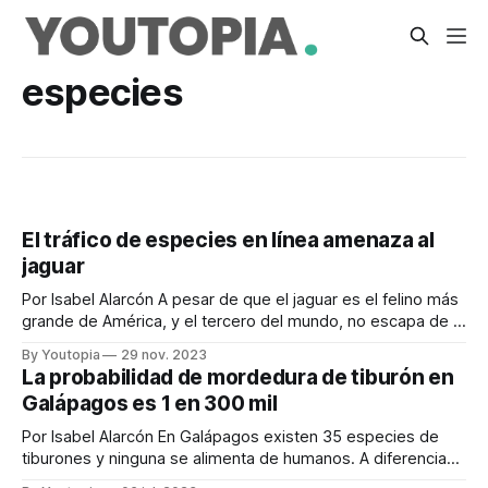
especies
El tráfico de especies en línea amenaza al
jaguar
Por Isabel Alarcón A pesar de que el jaguar es el felino más
grande de América, y el tercero del mundo, no escapa de la
caza y el tráfico de especies. Este animal, que mide dos
By Youtopia
29 nov. 2023
metros de largo y pesa más de 150 kilos, es requerido por
La probabilidad de mordedura de tiburón en
sus dientes,
Galápagos es 1 en 300 mil
Por Isabel Alarcón En Galápagos existen 35 especies de
tiburones y ninguna se alimenta de humanos. A diferencia
de lo que se ve en las películas, las personas no forman