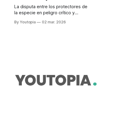
La disputa entre los protectores de
la especie en peligro crítico y
quienes defienden una vía necesaria
By Youtopia
02 mar. 2026
para Angamarca no cesa. ¿Qué falló
en la negociación?