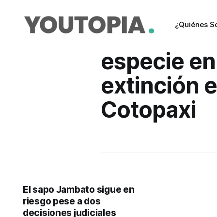
¿Quiénes 
especie en
extinción 
Cotopaxi
El sapo Jambato sigue en
riesgo pese a dos
decisiones judiciales