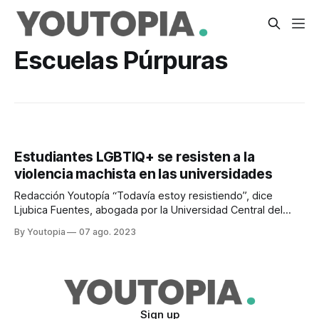
Escuelas Púrpuras
Estudiantes LGBTIQ+ se resisten a la
violencia machista en las universidades
Redacción Youtopía “Todavía estoy resistiendo”, dice
Ljubica Fuentes, abogada por la Universidad Central del
Ecuador. Su nombre en el activismo feminista y los
By Youtopia
07 ago. 2023
derechos de las diversidades sexogenéricas resuena
desde el 2020 en la educación superior, cuando creó la
Coalición Feminista Universitaria (CFU). Este es un espacio
seguro y de
Sign up