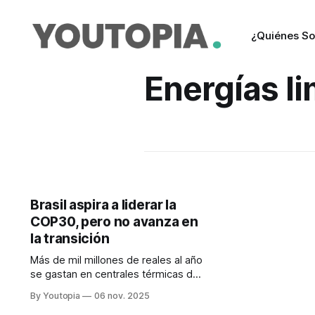
¿Quiénes S
Energías l
Brasil aspira a liderar la
COP30, pero no avanza en
la transición
Más de mil millones de reales al año
se gastan en centrales térmicas del
sur y los planes para la transición
By Youtopia
06 nov. 2025
energética están en sus inicios. La