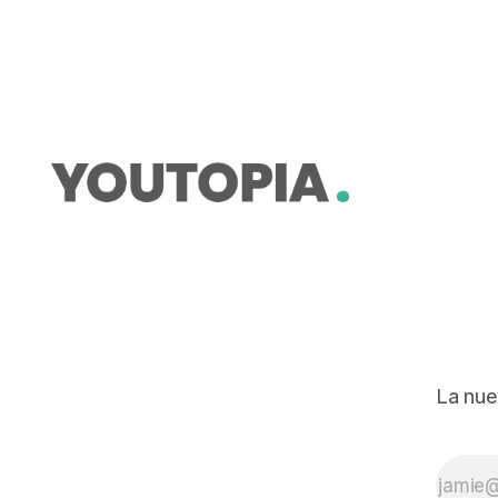
energía del carbón es la más
contaminante.
La nue