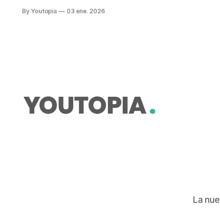
han dejado de lado opciones que no
By Youtopia
03 ene. 2026
modifican significativamente los
ecosistemas
La nue