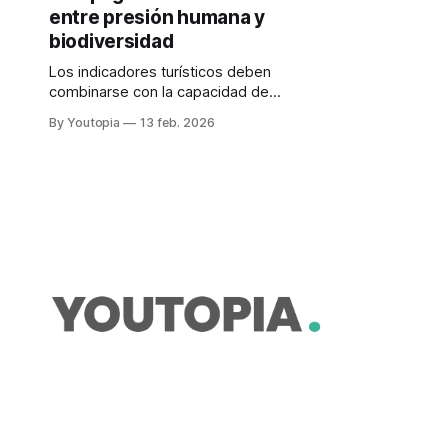
entre presión humana y
biodiversidad
Los indicadores turísticos deben
combinarse con la capacidad de
equilibrar población, territorio y
By Youtopia
13 feb. 2026
protección de la biodiversidad. El
turismo y la población crecieron.