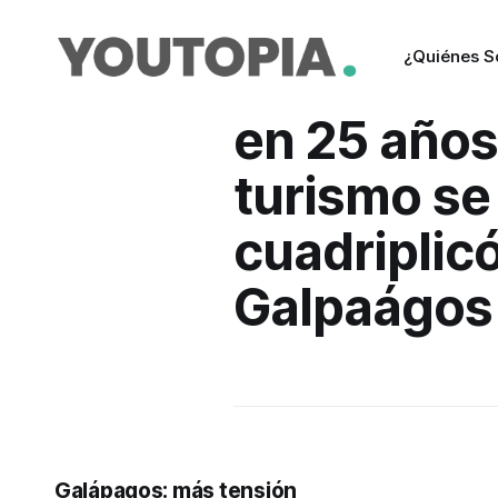
¿Quiénes 
en 25 años,
turismo se
cuadriplic
Galpaágos
Galápagos: más tensión