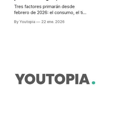
Tres factores primarán desde
febrero de 2026: el consumo, el tipo
de tarifa y un costo fijo. Se aplicará
By Youtopia
22 ene. 2026
la progresividad, como la que rigió
hasta noviembre de 2025.