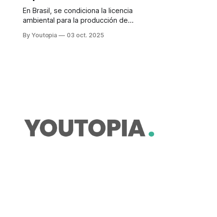
En Brasil, se condiciona la licencia
ambiental para la producción de
petróleo y gas a un plan de impacto.
By Youtopia
03 oct. 2025
La empresa cedió tras 14 meses de
resistencia.